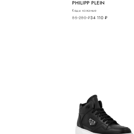
PHILIPP PLEIN
Кеды кожаные
85 280
руб.
34 110
руб.