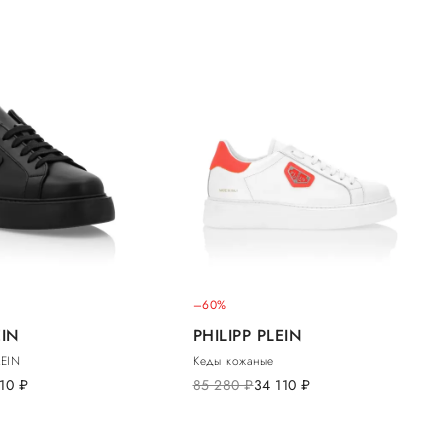
–60%
EIN
PHILIPP PLEIN
LEIN
Кеды кожаные
110
руб.
85 280
руб.
34 110
руб.