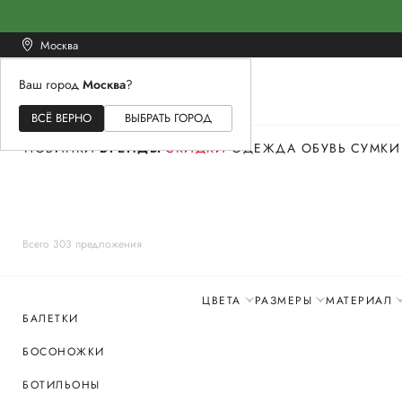
Москва
Ваш город
Москва
?
ЖЕНСКОЕ
МУЖСКОЕ
ДЕТСКОЕ
ВСЁ ВЕРНО
ВЫБРАТЬ ГОРОД
НОВИНКИ
БРЕНДЫ
СКИДКИ
ОДЕЖДА
ОБУВЬ
СУМКИ
Всего 303 предложения
ЦВЕТА
РАЗМЕРЫ
МАТЕРИАЛ
БАЛЕТКИ
БОСОНОЖКИ
БОТИЛЬОНЫ