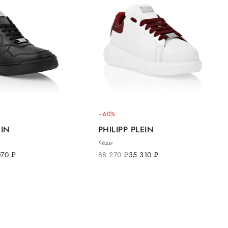
–60%
EIN
PHILIPP PLEIN
Кеды
070
руб.
88 270
руб.
35 310
руб.