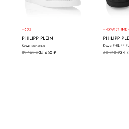
–60%
–45%
ЛЕТНИЕ
PHILIPP PLEIN
PHILIPP PL
Кеды кожаные
Кеды PHILIPP P
89 150
руб.
35 660
руб.
63 310
руб.
34 