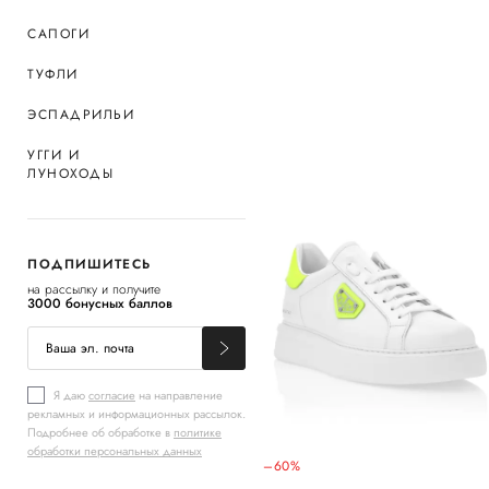
САПОГИ
ТУФЛИ
ЭСПАДРИЛЬИ
УГГИ И
ЛУНОХОДЫ
ПОДПИШИТЕСЬ
на рассылку и получите
3000 бонусных баллов
Я даю
согласие
на направление
рекламных и информационных рассылок.
Подробнее об обработке в
политике
обработки персональных данных
–60%