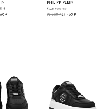
EIN
PHILIPP PLEIN
LEIN
Кеды кожаные
460
руб.
73 650
руб.
29 460
руб.