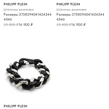
PHILIPP PLEIN
PHILIPP PLEIN
Шлепанцы резиновые
Шлепанцы резиновые
Размеры:
37
38
39
40
41
42
43
44
Размеры:
37
38
39
40
41
42
43
44
45
46
45
46
33 800
руб.
16 900
руб.
33 800
руб.
16 900
руб.
PHILIPP PLEIN