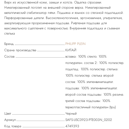
Верх из искусственной кожи, замши и холста. Отделка стразами.
Никелированный логотип на внешней стороне верха. Никелированный
металлический стабилизатор пятки. Лодыжка и язычок со стеганой подкладкой.
Перфорированные детали. Высокотехнологичная, эргономичная, ультралегкая,
амортизирующая прорезиненная подошва. Рифленая подошва для
максимального сцепления с поверхностью. Внутренняя подкладка и съемная
Бренд
PHILIPP PLEIN
Страна производства
КИТАЙ
Состав
вставка: 100% стекло. 100%
полиуретан. состав 2: 100% полиэстер.
подклад: 100% полиэстер. стелька:
100% полиэстер. стелька второй
состав: 100% этиленвинилацетат.
подошва: 100% этиленвинилацетат.
второй состав подошвы: 100% резина.
третий состав подошвы: 100%
термопластичный полиуретан (tpu)
Цвет
Черный
Артикул
SAFS-USC0923-PTE003N_0202
Код товара
4749393