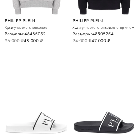
PHILIPP PLEIN
PHILIPP PLEIN
Худи-унисекс хлопковое
Худи-унисекс хлопковое с принтом
Размеры:
46
48
50
52
Размеры:
48
50
52
54
96 000
руб.
48 000
руб.
94 000
руб.
47 000
руб.