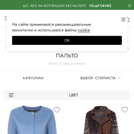
ДО -50% НА КОЛЛЕКЦИИ ВЕСНА-ЛЕТО
ПОДРОБНЕЕ
На сайте применяются
рекомендательные
технологии
и используются файлы
сооkiе
ЖЕНСКОЕ
МУЖСКОЕ
ДЕТСКОЕ
ОК
Главная
Женские бренды
S.FERRAGAMO
Одежда
Верхняя одежда
ПАЛЬТО
Всего 2 предложения
ВЫБОР СТИЛИСТА
КАТЕГОРИИ
ЦВЕТ