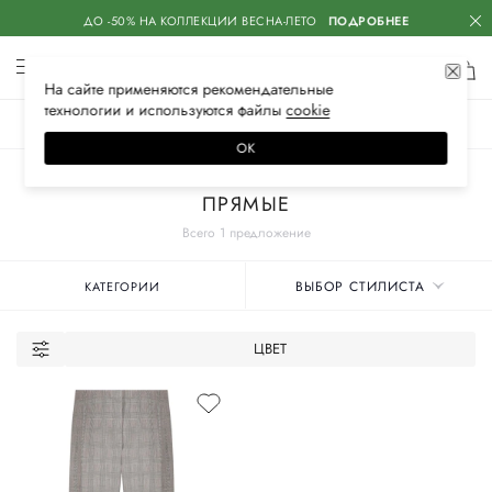
ДО -50% НА КОЛЛЕКЦИИ ВЕСНА-ЛЕТО
ПОДРОБНЕЕ
На сайте применяются
рекомендательные
технологии
и используются файлы
сооkiе
ЖЕНСКОЕ
МУЖСКОЕ
ДЕТСКОЕ
ОК
Главная
Женские бренды
S.FERRAGAMO
Одежда
Брюки
ПРЯМЫЕ
Всего 1 предложение
ВЫБОР СТИЛИСТА
КАТЕГОРИИ
ЦВЕТ