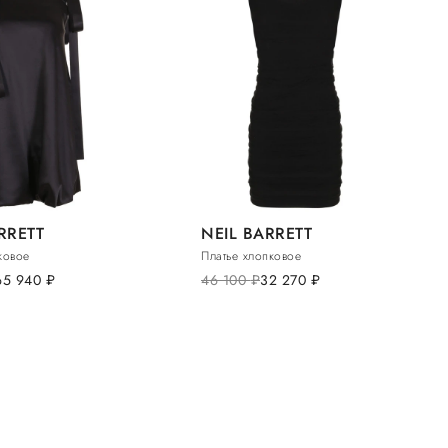
RRETT
NEIL BARRETT
ковое
Платье хлопковое
65 940
руб.
46 100
руб.
32 270
руб.