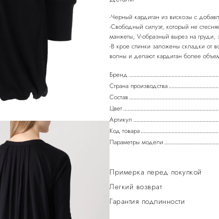
-Черный кардиган из вискозы с добав
-Свободный силуэт, который не стесн
манжеты, V-образный вырез на груди, 
-В крое спинки заложены складки от в
Бренд
Страна производства
Состав
Цвет
Артикул
Код товара
Параметры модели
Примерка перед покупкой
Легкий возврат
Гарантия подлинности