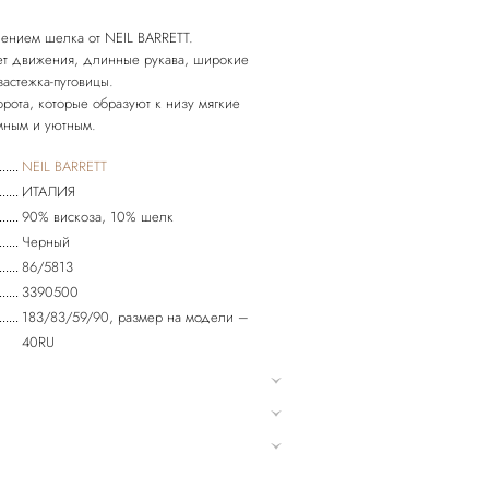
лением шелка от NEIL BARRETT.
яет движения, длинные рукава, широкие
застежка-пуговицы.
орота, которые образуют к низу мягкие
NEIL BARRETT
ИТАЛИЯ
90% вискоза, 10% шелк
Черный
86/5813
3390500
183/83/59/90, размер на модели –
40RU