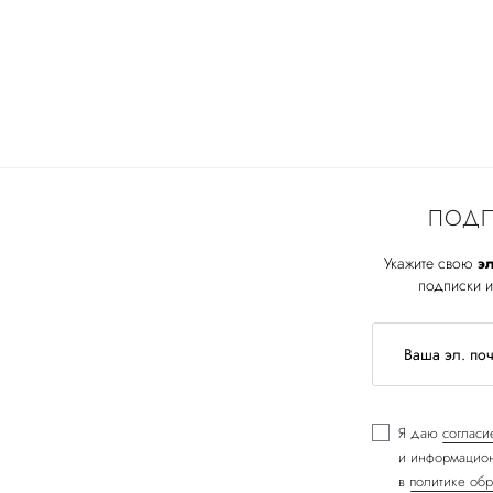
ПОДП
Укажите свою
эл
подписки и
Я даю
согласи
и информацион
в
политике обр