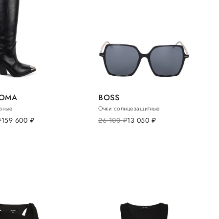
KOMA
BOSS
аные
Очки солнцезащитные
б.
159 600
руб.
26 100
руб.
13 050
руб.
T