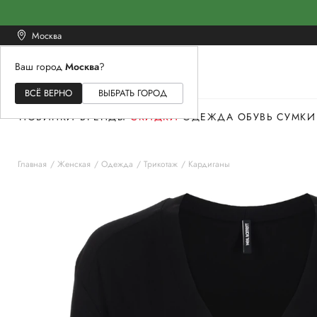
Москва
Ваш город
Москва
?
ЖЕНСКОЕ
МУЖСКОЕ
ДЕТСКОЕ
ВСЁ ВЕРНО
ВЫБРАТЬ ГОРОД
НОВИНКИ
БРЕНДЫ
СКИДКИ
ОДЕЖДА
ОБУВЬ
СУМКИ
Главная
Женская
Одежда
Трикотаж
Кардиганы