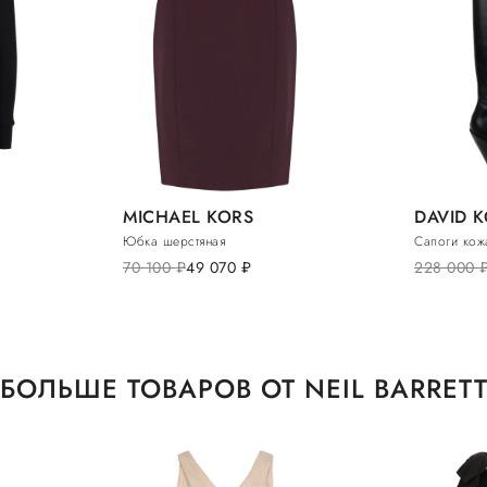
MICHAEL KORS
DAVID 
Юбка шерстяная
Сапоги кож
70 100
руб.
49 070
руб.
228 000
ру
БОЛЬШЕ ТОВАРОВ ОТ NEIL BARRET