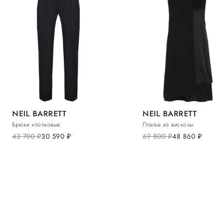
NEIL BARRETT
NEIL BARRETT
Брюки хлопковые
Платье из вискозы
43 700
руб.
30 590
руб.
69 800
руб.
48 860
руб.