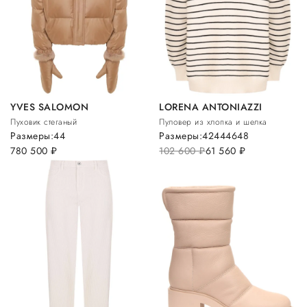
YVES SALOMON
LORENA ANTONIAZZI
Пуховик стеганый
Пуловер из хлопка и шелка
Размеры:
44
Размеры:
42
44
46
48
780 500
руб.
102 600
руб.
61 560
руб.