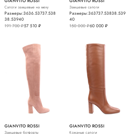
GIANVITO ROSSI
GIANVITO ROSSI
Сапоги замшевые на меху
Замшевые сапоги
Размеры:
36
36.5
37
37.5
38
Размеры:
36
37
37.5
38
38.5
39
38.5
39
40
40
191 700
руб.
57 510
руб.
150 000
руб.
60 000
руб.
GIANVITO ROSSI
GIANVITO ROSSI
Замшевые ботфорты
Кожаные сапоги