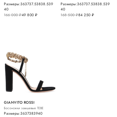
Размеры:
36
37
37.5
38
38.5
39
Размеры:
36
37
37.5
38
38.5
39
40
40
166 000
руб.
49 800
руб.
168 500
руб.
84 250
руб.
GIANVITO ROSSI
Босоножки замшевые TEBE
Размеры:
36
37
38
39
40