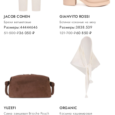
JACOB COHEN
GIANVITO ROSSI
Брюки вельветовые
Ботинки кожаные на меху
Размеры:
44
44
46
46
Размеры:
38
38.5
39
51 500
руб.
36 050
руб.
121 700
руб.
60 850
руб.
YUZEFI
ORGANIC
Сумка замшевая Brioche Pouch
Косынка кашемировая