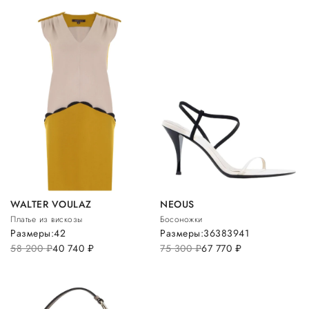
WALTER VOULAZ
NEOUS
Платье из вискозы
Босоножки
Размеры:
42
Размеры:
36
38
39
41
58 200
руб.
40 740
руб.
75 300
руб.
67 770
руб.