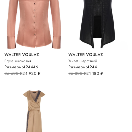
WALTER VOULAZ
WALTER VOULAZ
Блуза шелковая
Жилет шерстяной
Размеры:
42
44
46
Размеры:
42
44
35 600
руб.
24 920
руб.
35 300
руб.
21 180
руб.