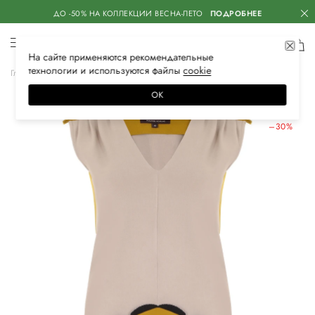
ДО -50% НА КОЛЛЕКЦИИ ВЕСНА-ЛЕТО
ПОДРОБНЕЕ
На сайте применяются
рекомендательные
технологии
и используются файлы
сооkiе
Главная
Женская
Одежда
Платья
Повседневные
ОК
ЛЕТНИЕ СКИДКИ
–30%