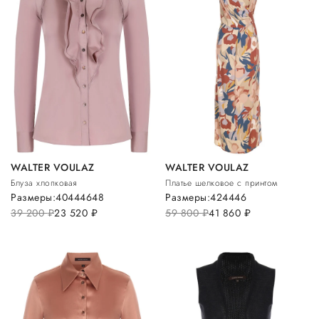
WALTER VOULAZ
WALTER VOULAZ
Блуза хлопковая
Платье шелковое с принтом
Размеры:
40
44
46
48
Размеры:
42
44
46
39 200
руб.
23 520
руб.
59 800
руб.
41 860
руб.