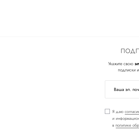
ПОДП
Укажите свою
эл
подписки и
Я даю
согласи
и информацион
в
политике обр