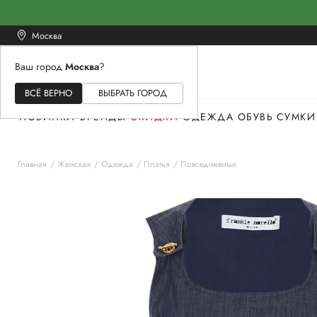
Москва
Ваш город
Москва
?
ЖЕНСКОЕ
МУЖСКОЕ
ДЕТСКОЕ
ВСЁ ВЕРНО
ВЫБРАТЬ ГОРОД
НОВИНКИ
БРЕНДЫ
СКИДКИ
ОДЕЖДА
ОБУВЬ
СУМКИ
Главная
Женская
Одежда
Платья
Повседневные