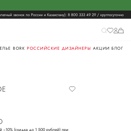
латный звонок по России и Казахстану):
8 800 333 49 29
/ круглосуточно
ЕЛЬЕ
BORK
РОССИЙСКИЕ ДИЗАЙНЕРЫ
АКЦИИ
БЛОГ
ОЕ
й −10% (скидка до 1 500 рублей) при