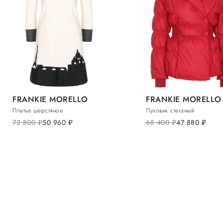
FRANKIE MORELLO
FRANKIE MORELLO
Платье шерстяное
Пуховик стеганый
72 800
руб.
50 960
руб.
68 400
руб.
47 880
руб.