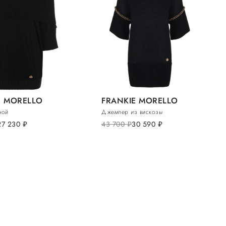
E MORELLO
FRANKIE MORELLO
ной
Джемпер из вискозы
27 230
руб.
43 700
руб.
30 590
руб.