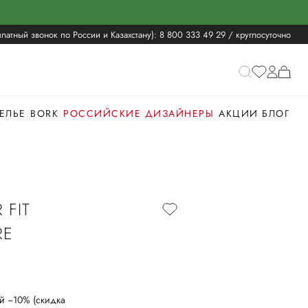
латный звонок по России и Казахстану):
8 800 333 49 29
/ круглосуточно
ЕЛЬЕ
BORK
РОССИЙСКИЕ ДИЗАЙНЕРЫ
АКЦИИ
БЛОГ
 FIT
RE
й −10% (скидка