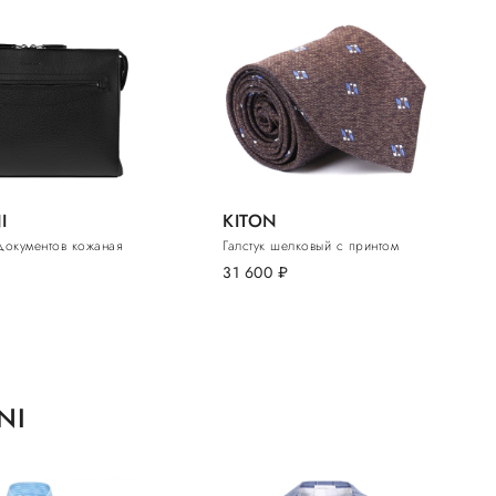
I
KITON
документов кожаная
Галстук шелковый с принтом
31 600
руб.
NI