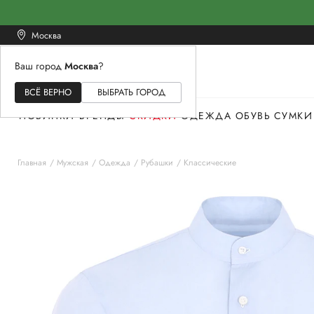
Москва
Ваш город
Москва
?
ЖЕНСКОЕ
МУЖСКОЕ
ДЕТСКОЕ
ВСЁ ВЕРНО
ВЫБРАТЬ ГОРОД
НОВИНКИ
БРЕНДЫ
СКИДКИ
ОДЕЖДА
ОБУВЬ
СУМКИ
Главная
Мужская
Одежда
Рубашки
Классические