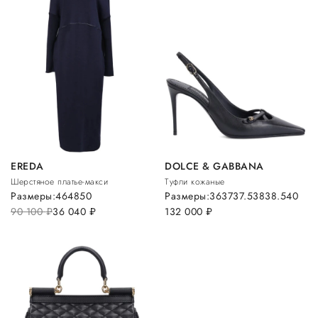
EREDA
DOLCE & GABBANA
Шерстяное платье-макси
Туфли кожаные
Размеры:
46
48
50
Размеры:
36
37
37.5
38
38.5
40
90 100
руб.
36 040
руб.
132 000
руб.