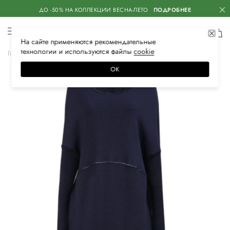
ДО -50% НА КОЛЛЕКЦИИ ВЕСНА-ЛЕТО
ПОДРОБНЕЕ
На сайте применяются
рекомендательные
технологии
и используются файлы
сооkiе
Главная
Женская
Одежда
Платья
Повседневные
ОК
–60%