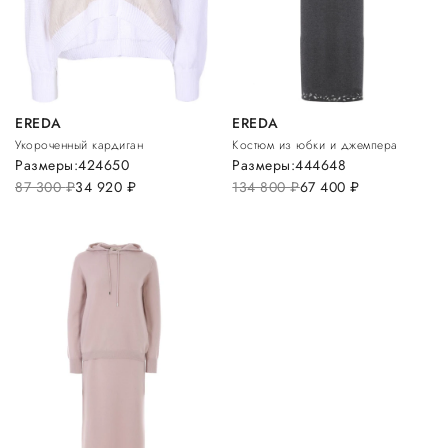
EREDA
EREDA
Укороченный кардиган
Костюм из юбки и джемпера
Размеры:
42
46
50
Размеры:
44
46
48
87 300
руб.
34 920
руб.
134 800
руб.
67 400
руб.