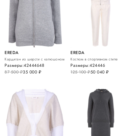
EREDA
EREDA
Кардиган из шерсти с капюшоном
Костюм в спортивном стиле
Размеры:
42
44
46
48
Размеры:
42
44
46
87 500
руб.
35 000
руб.
125 100
руб.
50 040
руб.