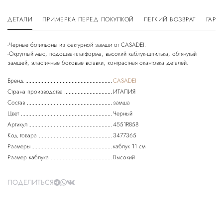
ДЕТАЛИ
ПРИМЕРКА ПЕРЕД ПОКУПКОЙ
ЛЕГКИЙ ВОЗВРАТ
ГАРА
-Черные ботильоны из фактурной замши от CASADEI.
-Округлый мыс, подошва-платформа, высокий каблук-шпилька, обтянутый
Бренд
CASADEI
Страна производства
ИТАЛИЯ
Состав
замша
Цвет
Черный
Артикул
4551R858
Код товара
3477365
Размеры
каблук 11 см
Размер каблука
Высокий
ПОДЕЛИТЬСЯ