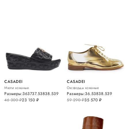
CASADEI
CASADEI
Мюли кожаные
Оксфорды кожаные
Размеры:
36
37
37.5
38
38.5
39
Размеры:
36.5
38
38.5
39
46 300
руб.
23 150
руб.
59 290
руб.
35 570
руб.