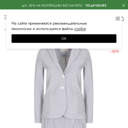
ДО -50% НА КОЛЛЕКЦИИ ВЕСНА-ЛЕТО
ПОДРОБНЕЕ
На сайте применяются
рекомендательные
технологии
и используются файлы
сооkiе
Главная
Женская
Одежда
Костюмы
Классический костюм
ОК
ЛЕТНИЕ СКИДКИ
–50%