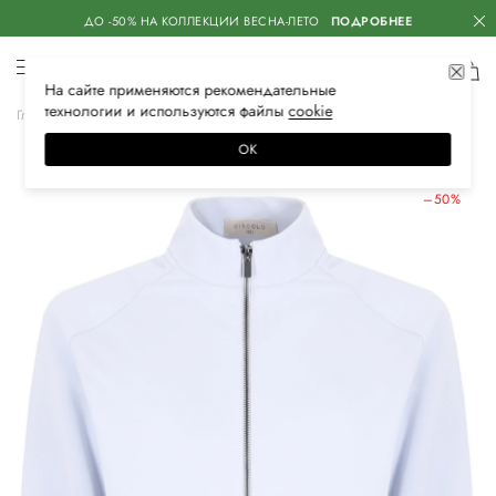
ДО -50% НА КОЛЛЕКЦИИ ВЕСНА-ЛЕТО
ПОДРОБНЕЕ
На сайте применяются
рекомендательные
технологии
и используются файлы
сооkiе
Главная
Женская
Одежда
Спортивная одежда
Олимпийки
ОК
ЛЕТНИЕ СКИДКИ
–50%