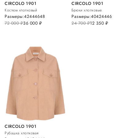
CIRCOLO 1901
CIRCOLO 1901
Костюм хлопковый
Брюки хлопковые
Размеры:
42
44
46
48
Размеры:
40
42
44
46
72 000
руб.
36 000
руб.
24 700
руб.
12 350
руб.
CIRCOLO 1901
Рубашка хлопковая