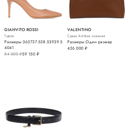
GIANVITO ROSSI
VALENTINO
Туфли
Сумка Antibes кожаная
Размеры:
36
37
37.5
38.5
39
39.5
Размеры:
Один размер
40
41
426 000
руб.
84 500
руб.
59 150
руб.