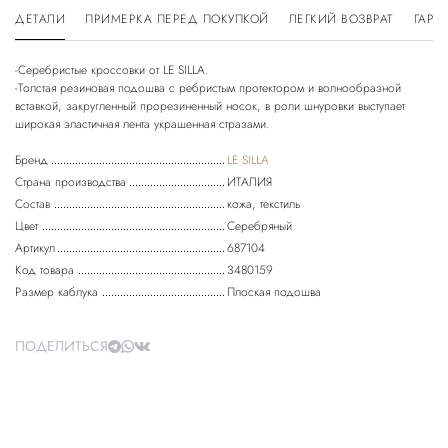
ДЕТАЛИ
ПРИМЕРКА ПЕРЕД ПОКУПКОЙ
ЛЕГКИЙ ВОЗВРАТ
ГАРА
-Серебристые кроссовки от LE SILLA.
-Толстая резиновая подошва с ребристым протектором и волнообразной
вставкой, закругленный прорезиненный носок, в роли шнуровки выступает
Бренд
LE SILLA
Страна производства
ИТАЛИЯ
Состав
кожа, текстиль
Цвет
Серебряный
Артикул
687104
Код товара
3480159
Размер каблука
Плоская подошва
ПОДЕЛИТЬСЯ