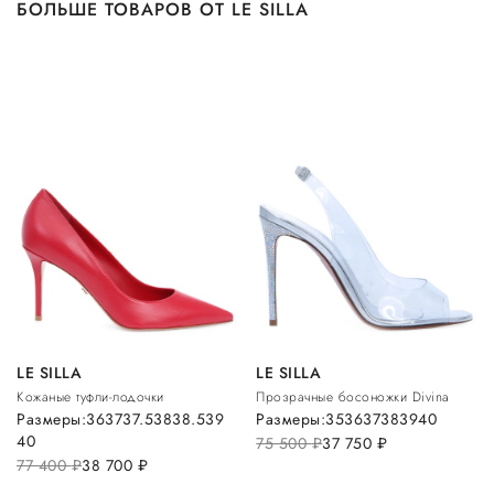
БОЛЬШЕ ТОВАРОВ ОТ LE SILLA
LE SILLA
LE SILLA
Кожаные туфли-лодочки
Прозрачные босоножки Divina
Размеры:
36
37
37.5
38
38.5
39
Размеры:
35
36
37
38
39
40
40
75 500
руб.
37 750
руб.
77 400
руб.
38 700
руб.