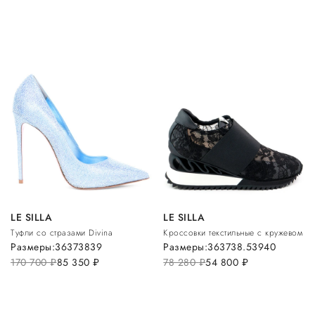
LE SILLA
LE SILLA
Туфли со стразами Divina
Кроссовки текстильные с кружевом
Размеры:
36
37
38
39
Размеры:
36
37
38.5
39
40
170 700
руб.
85 350
руб.
78 280
руб.
54 800
руб.