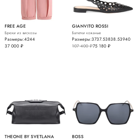
FREE AGE
GIANVITO ROSSI
Брюки из вискозы
Балетки кожаные
Размеры:
42
44
Размеры:
37
37.5
38
38.5
39
40
37 000
руб.
107 400
руб.
75 180
руб.
THEONE BY SVETLANA
BOSS