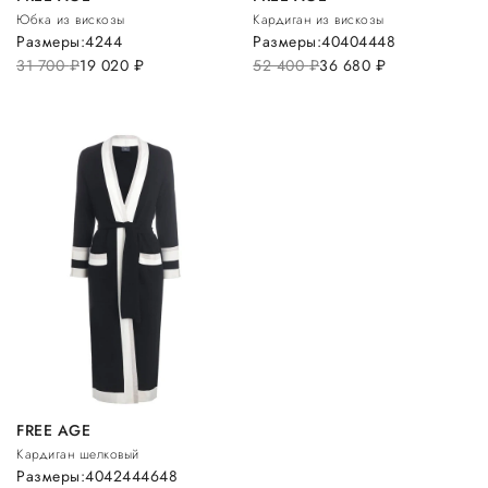
Юбка из вискозы
Кардиган из вискозы
Размеры:
42
44
Размеры:
40
40
44
48
31 700
руб.
19 020
руб.
52 400
руб.
36 680
руб.
FREE AGE
Кардиган шелковый
Размеры:
40
42
44
46
48