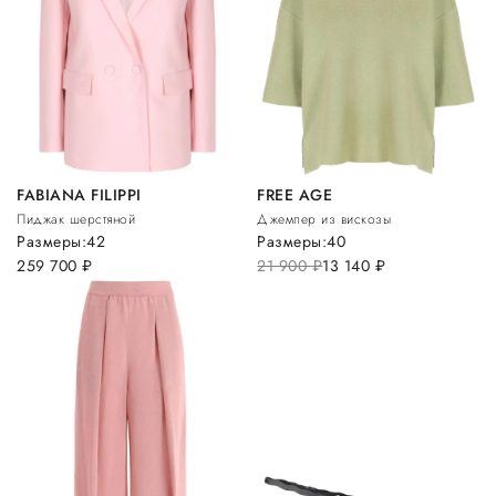
FABIANA FILIPPI
FREE AGE
Пиджак шерстяной
Джемпер из вискозы
Размеры:
42
Размеры:
40
259 700
руб.
21 900
руб.
13 140
руб.