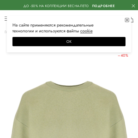
ДО -50% НА КОЛЛЕКЦИИ ВЕСНА-ЛЕТО
ПОДРОБНЕЕ
На сайте применяются
рекомендательные
технологии
и используются файлы
сооkiе
Главная
Женская
Одежда
Трикотаж
Свитеры
ОК
ЛЕТНИЕ СКИДКИ
–40%