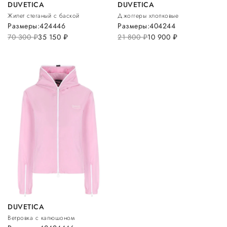
DUVETICA
DUVETICA
Жилет стеганый с баской
Джоггеры хлопковые
Размеры:
42
44
46
Размеры:
40
42
44
70 300
руб.
35 150
руб.
21 800
руб.
10 900
руб.
DUVETICA
Ветровка с капюшоном