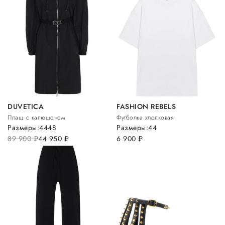
DUVETICA
FASHION REBELS
Плащ с капюшоном
Футболка хлопковая
Размеры:
44
48
Размеры:
44
89 900
руб.
44 950
руб.
6 900
руб.