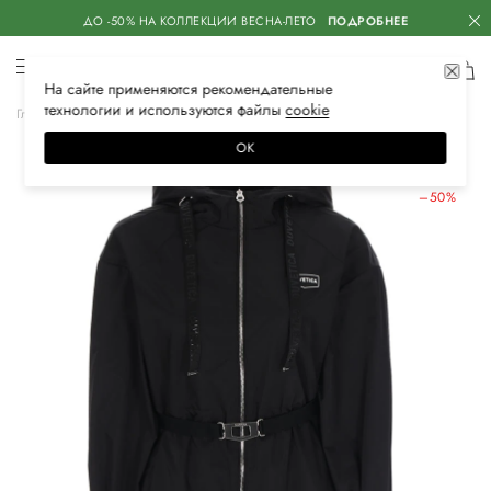
ДО -50% НА КОЛЛЕКЦИИ ВЕСНА-ЛЕТО
ПОДРОБНЕЕ
На сайте применяются
рекомендательные
технологии
и используются файлы
сооkiе
Главная
Женская
Одежда
Верхняя одежда
Тренчи и плащи
ОК
ЛЕТНИЕ СКИДКИ
–50%