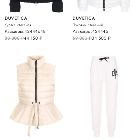
DUVETICA
DUVETICA
Куртка стеганая
Пуховик стеганый
Размеры:
42
44
46
48
Размеры:
42
44
46
88 300
руб.
44 150
руб.
69 000
руб.
34 500
руб.