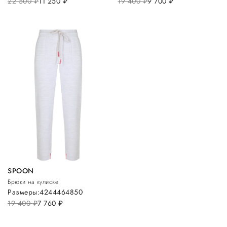
22 500
руб.
11 250
руб.
19 400
руб.
9 700
руб.
SPOON
Брюки на кулиске
Размеры:
42
44
46
48
50
19 400
руб.
7 760
руб.