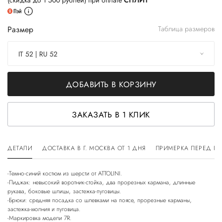
(скидка до 1 500 рублей) при оплате
СПЛИТ
Размер
Таблица размеров
IT 52 | RU 52
ДОБАВИТЬ В КОРЗИНУ
ЗАКАЗАТЬ В 1 КЛИК
ДЕТАЛИ
ДОСТАВКА В Г. МОСКВА ОТ 1 ДНЯ
ПРИМЕРКА ПЕРЕД П
-Темно-синий костюм из шерсти от ATTOLINI.
-Пиджак: невысокий воротник-стойка, два прорезных кармана, длинные
рукава, боковые шлицы, застежка-пуговицы.
-Брюки: средняя посадка со шлевками на поясе, прорезные карманы,
застежка-молния и пуговица.