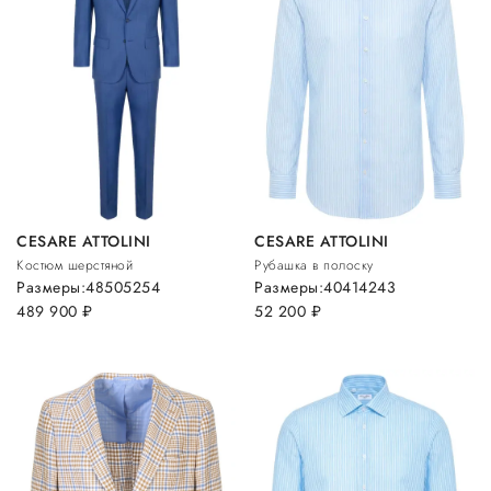
CESARE ATTOLINI
CESARE ATTOLINI
Костюм шерстяной
Рубашка в полоску
Размеры:
48
50
52
54
Размеры:
40
41
42
43
489 900
руб.
52 200
руб.