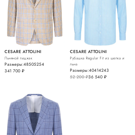
CESARE ATTOLINI
CESARE ATTOLINI
Льняной пиджак
Рубашка Regular Fit из шелка и
Размеры:
48
50
52
54
льна
Размеры:
40
41
42
43
341 700
руб.
52 200
руб.
36 540
руб.