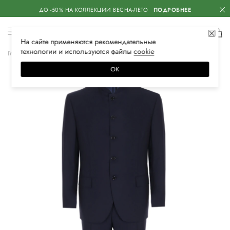
ДО -50% НА КОЛЛЕКЦИИ ВЕСНА-ЛЕТО
ПОДРОБНЕЕ
На сайте применяются
рекомендательные
технологии
и используются файлы
сооkiе
Главная
Мужская
Одежда
Костюмы
Классический костюм
ОК