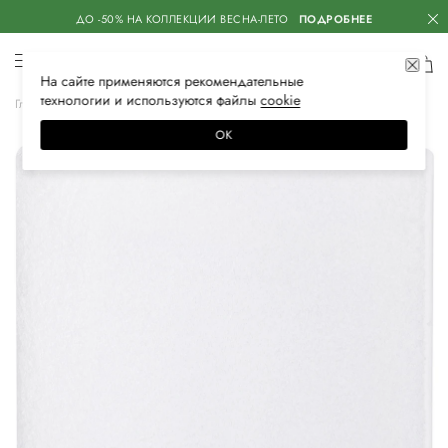
ДО -50% НА КОЛЛЕКЦИИ ВЕСНА-ЛЕТО
ПОДРОБНЕЕ
На сайте применяются
рекомендательные
технологии
и используются файлы
сооkiе
Главная
Женская
Аксессуары
Для дома
Полотенца
ОК