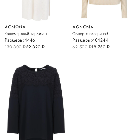
AGNONA
AGNONA
Кашемировый кардиган
Свитер с пелериной
Размеры:
44
46
Размеры:
40
42
44
130 800
руб.
52 320
руб.
62 500
руб.
18 750
руб.