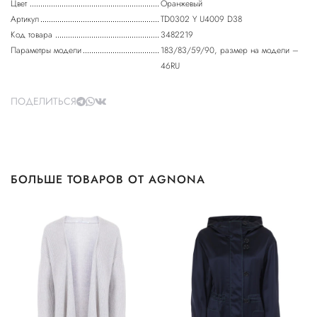
Цвет
Оранжевый
Артикул
TD0302 Y U4009 D38
Код товара
3482219
Параметры модели
183/83/59/90, размер на модели –
46RU
ПОДЕЛИТЬСЯ
БОЛЬШЕ ТОВАРОВ ОТ AGNONA