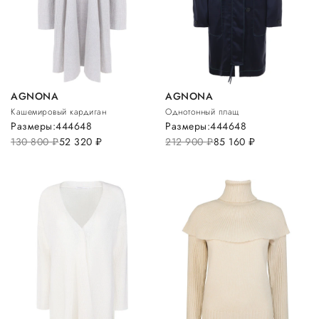
AGNONA
AGNONA
Кашемировый кардиган
Однотонный плащ
Размеры:
44
46
48
Размеры:
44
46
48
130 800
руб.
52 320
руб.
212 900
руб.
85 160
руб.