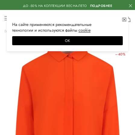
ДО -50% НА КОЛЛЕКЦИИ ВЕСНА-ЛЕТО
ПОДРОБНЕЕ
На сайте применяются
рекомендательные
технологии
и используются файлы
сооkiе
Главная
Женская
Одежда
Блузы и рубашки
Классические
ОК
ЛЕТНИЕ СКИДКИ
–40%