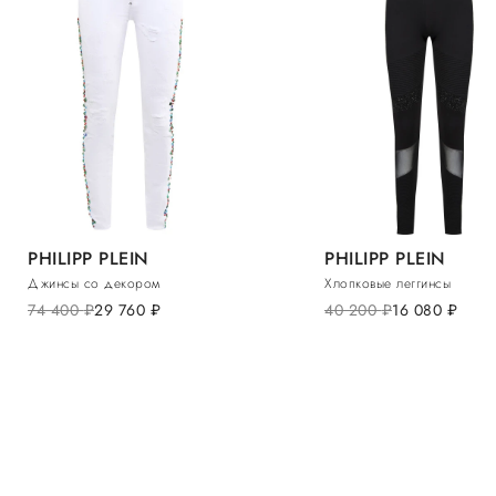
PHILIPP PLEIN
PHILIPP PLEIN
Джинсы со декором
Хлопковые леггинсы
74 400
руб.
29 760
руб.
40 200
руб.
16 080
руб.