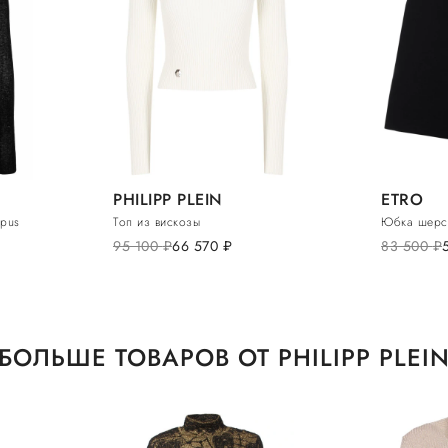
PHILIPP PLEIN
ETRO
opus
Топ из вискозы
Юбка шерс
95 100
руб.
66 570
руб.
83 500
руб.
БОЛЬШЕ ТОВАРОВ ОТ PHILIPP PLEI