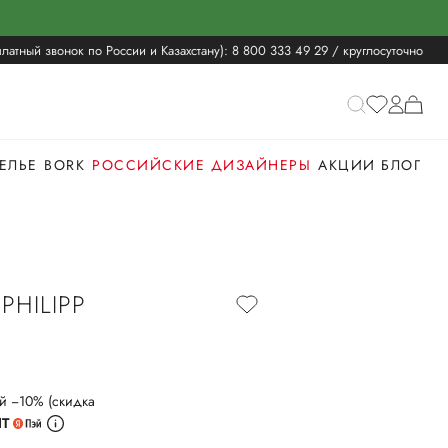
латный звонок по России и Казахстану):
8 800 333 49 29
/ круглосуточно
ЕЛЬЕ
BORK
РОССИЙСКИЕ ДИЗАЙНЕРЫ
АКЦИИ
БЛОГ
PHILIPP
й −10% (скидка
ИТ