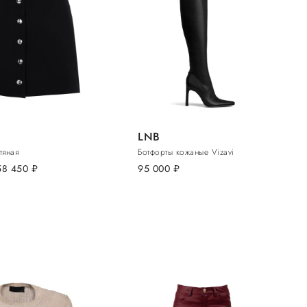
LNB
тяная
Ботфорты кожаные Vizavi
58 450
руб.
95 000
руб.
N