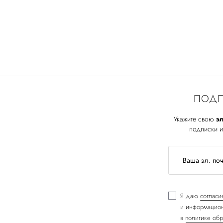
ПОДП
Укажите свою
эл
подписки и
Я даю
согласи
и информацион
в
политике обр