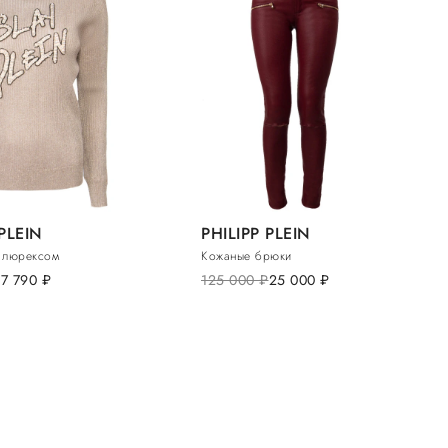
 PLEIN
PHILIPP PLEIN
 люрексом
Кожаные брюки
17 790
руб.
125 000
руб.
25 000
руб.