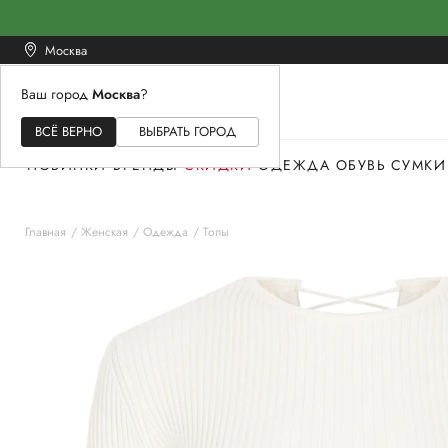
Москва
Ваш город
Москва
?
ЖЕНСКОЕ
МУЖСКОЕ
ДЕТСКОЕ
ВСЁ ВЕРНО
ВЫБРАТЬ ГОРОД
НОВИНКИ
БРЕНДЫ
СКИДКИ
ОДЕЖДА
ОБУВЬ
СУМКИ
Главная
Женская
Одежда
Топы