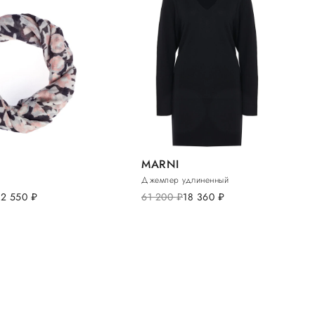
MARNI
Джемпер удлиненный
22 550
руб.
61 200
руб.
18 360
руб.