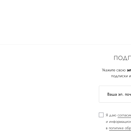
ПОДП
Укажите свою
эл
подписки и
Я даю
согласи
и информацион
в
политике обр