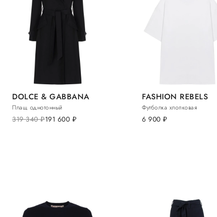
DOLCE & GABBANA
FASHION REBELS
Плащ однотонный
Футболка хлопковая
319 340
руб.
191 600
руб.
6 900
руб.