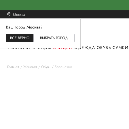
Москва
Ваш город
Москва
?
ЖЕНСКОЕ
МУЖСКОЕ
ДЕТСКОЕ
ВСЁ ВЕРНО
ВЫБРАТЬ ГОРОД
НОВИНКИ
БРЕНДЫ
СКИДКИ
ОДЕЖДА
ОБУВЬ
СУМКИ
Главная
Женская
Обувь
Босоножки