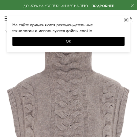
ДО -50% НА КОЛЛЕКЦИИ ВЕСНА-ЛЕТО
ПОДРОБНЕЕ
На сайте применяются
рекомендательные
технологии
и используются файлы
сооkiе
Главная
Женская
Одежда
Жилеты
Повседневные
ОК
–30%