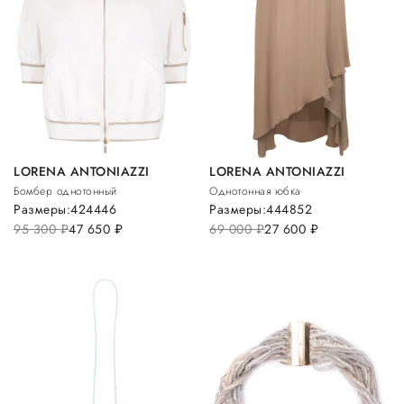
LORENA ANTONIAZZI
LORENA ANTONIAZZI
Бомбер однотонный
Однотонная юбка
Размеры:
42
44
46
Размеры:
44
48
52
95 300
руб.
47 650
руб.
69 000
руб.
27 600
руб.