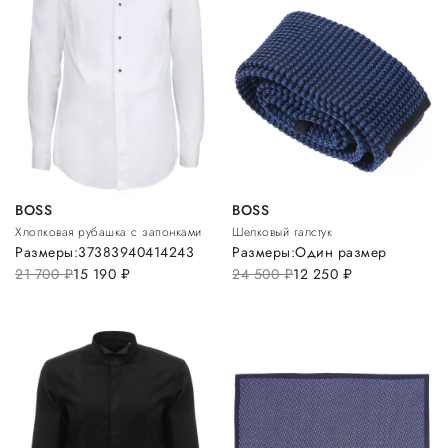
BOSS
BOSS
Хлопковая рубашка с запонками
Шелковый галстук
Размеры:
37
38
39
40
41
42
43
Размеры:
Один размер
21 700
руб.
15 190
руб.
24 500
руб.
12 250
руб.