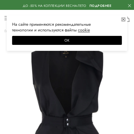
ДО -50% НА КОЛЛЕКЦИИ ВЕСНА-ЛЕТО
ПОДРОБНЕЕ
На сайте применяются
рекомендательные
технологии
и используются файлы
сооkiе
Главная
Женская
Одежда
Жилеты
Повседневные
ОК
–40%