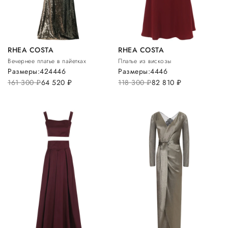
RHEA COSTA
RHEA COSTA
Вечернее платье в пайетках
Платье из вискозы
Размеры:
42
44
46
Размеры:
44
46
161 300
руб.
64 520
руб.
118 300
руб.
82 810
руб.