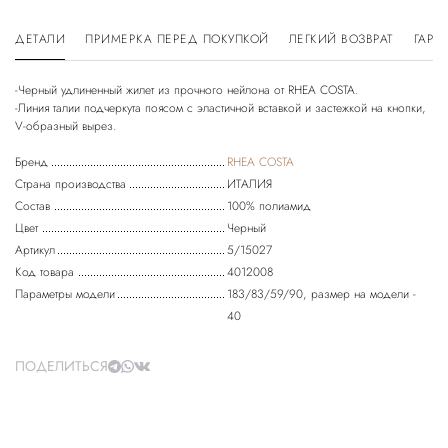
ДЕТАЛИ
ПРИМЕРКА ПЕРЕД ПОКУПКОЙ
ЛЕГКИЙ ВОЗВРАТ
ГАРА
-Черный удлиненный жилет из прочного нейлона от RHEA COSTA.
-Линия талии подчеркута поясом с эластичной вставкой и застежкой на кнопки,
Бренд
RHEA COSTA
Страна производства
ИТАЛИЯ
Состав
100% полиамид
Цвет
Черный
Артикул
5/15027
Код товара
4012008
Параметры модели
183/83/59/90, размер на модели -
40
ПОДЕЛИТЬСЯ