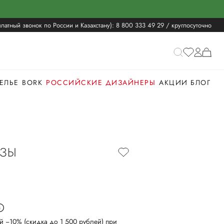
латный звонок по России и Казахстану):
8 800 333 49 29
/ круглосуточно
ЕЛЬЕ
BORK
РОССИЙСКИЕ ДИЗАЙНЕРЫ
АКЦИИ
БЛОГ
ОЗЫ
й −10% (скидка до 1 500 рублей) при