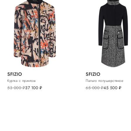
SFIZIO
SFIZIO
Куртка с принтом
Пальто полушерстяное
53 000
руб.
37 100
руб.
65 000
руб.
45 500
руб.