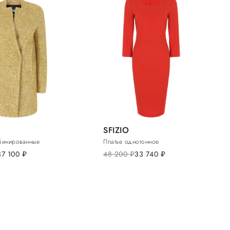
SFIZIO
бинированные
Платье однотонное
37 100
руб.
48 200
руб.
33 740
руб.