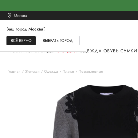
Москва
Ваш город
Москва
?
ЖЕНСКОЕ
МУЖСКОЕ
ДЕТСКОЕ
ВСЁ ВЕРНО
ВЫБРАТЬ ГОРОД
НОВИНКИ
БРЕНДЫ
СКИДКИ
ОДЕЖДА
ОБУВЬ
СУМКИ
Главная
Женская
Одежда
Платья
Повседневные