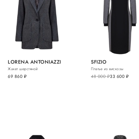
LORENA ANTONIAZZI
SFIZIO
Жакет шерстяной
Платье из вискозы
69 860
руб.
48 000
руб.
33 600
руб.