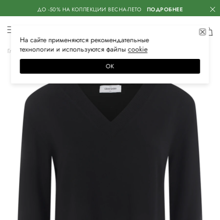
ДО -50% НА КОЛЛЕКЦИИ ВЕСНА-ЛЕТО
ПОДРОБНЕЕ
На сайте применяются
рекомендательные
технологии
и используются файлы
сооkiе
Главная
Женская
Одежда
Трикотаж
Свитеры
ОК
–40%