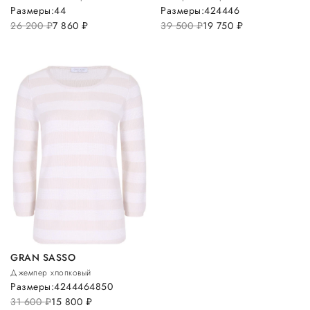
Размеры:
44
Размеры:
42
44
46
26 200
руб.
7 860
руб.
39 500
руб.
19 750
руб.
GRAN SASSO
Джемпер хлопковый
Размеры:
42
44
46
48
50
31 600
руб.
15 800
руб.