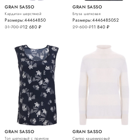
GRAN SASSO
GRAN SASSO
Кардиган шерстяной
Блуза шелковая
Размеры:
44
46
48
50
Размеры:
44
46
48
50
52
31 700
руб.
12 680
руб.
29 600
руб.
11 840
руб.
GRAN SASSO
GRAN SASSO
Топ шелковый с принтом
Свитер кашемировый