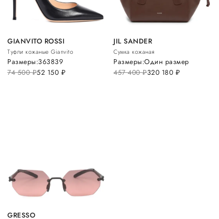
GIANVITO ROSSI
JIL SANDER
Туфли кожаные Gianvito
Сумка кожаная
Размеры:
36
38
39
Размеры:
Один размер
74 500
руб.
52 150
руб.
457 400
руб.
320 180
руб.
GRESSO