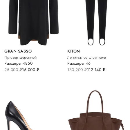
GRAN SASSO
KITON
Пуловер шерстяной
Леггинсы со штрипками
Размеры:
48
50
Размеры:
46
25 000
руб.
15 000
руб.
160 200
руб.
112 140
руб.