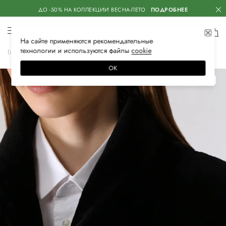
ДО -50% НА КОЛЛЕКЦИИ ВЕСНА-ЛЕТО
ПОДРОБНЕЕ
На сайте применяются
рекомендательные
технологии
и используются файлы
сооkiе
Главная
Женская
Одежда
Верхняя одежда
Шубы и дубленки
ОК
–30%