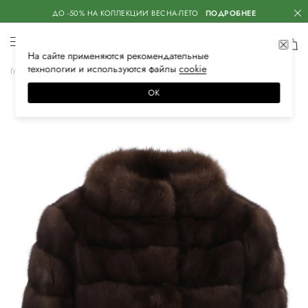
ДО -50% НА КОЛЛЕКЦИИ ВЕСНА-ЛЕТО
ПОДРОБНЕЕ
На сайте применяются
рекомендательные
технологии
и используются файлы
сооkiе
Главная
Женская
Одежда
Верхняя одежда
Шубы и дубленки
ОК
–30%