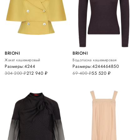
BRIONI
BRIONI
Жакет кашемировый
Водолазка кашемировая
Размеры:
42
44
Размеры:
42
44
46
48
50
304 200
руб.
212 940
руб.
69 400
руб.
55 520
руб.