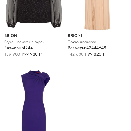
BRIONI
BRIONI
Блуза шелковая в горох
Платье шелковое
Размеры:
42
44
Размеры:
42
44
46
48
139 900
руб.
97 930
руб.
142 600
руб.
99 820
руб.