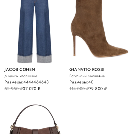
JACOB COHEN
GIANVITO ROSSI
Джинсы хлопковые
Ботильоны замшевые
Размеры:
44
44
46
46
48
Размеры:
40
52 950
руб.
37 070
руб.
114 000
руб.
79 800
руб.