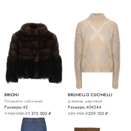
BRIONI
BRUNELLO CUCINELLI
Полушубок соболиный
Джемпер шерстяной
Размеры:
42
Размеры:
40
42
44
1 960 000
руб.
1 372 000
руб.
323 900
руб.
259 120
руб.