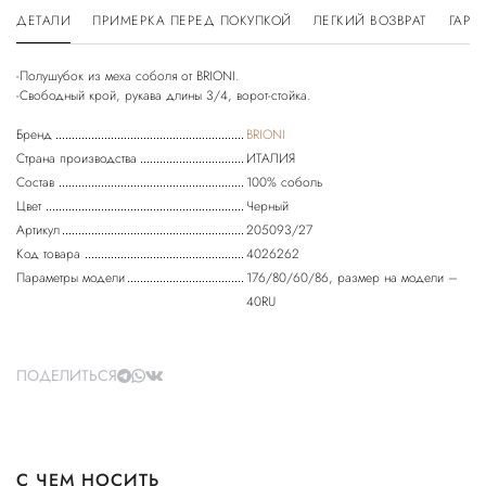
ДЕТАЛИ
ПРИМЕРКА ПЕРЕД ПОКУПКОЙ
ЛЕГКИЙ ВОЗВРАТ
ГАРА
-Полушубок из меха соболя от BRIONI.
Бренд
BRIONI
Страна производства
ИТАЛИЯ
Состав
100% соболь
Цвет
Черный
Артикул
205093/27
Код товара
4026262
Параметры модели
176/80/60/86, размер на модели –
40RU
ПОДЕЛИТЬСЯ
С ЧЕМ НОСИТЬ