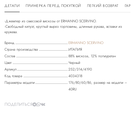
ДЕТАЛИ
ПРИМЕРКА ПЕРЕД ПОКУПКОЙ
ЛЕГКИЙ ВОЗВРАТ
ГАРА
-Джемпер из смесовой вискозы от ERMANNO SCERVINO.
-Свободный килуэт, круглый вырез горловины, длинные рукава, вставки из
Бренд
ERMANNO SCERVINO
Страна производства
ИТАЛИЯ
Состав
88% вискоза, 12% полиуретан
Цвет
Черный
Артикул
252/314/4190
Код товара
4034318
Параметры модели
176/80/60/86, размер на модели –
40RU
ПОДЕЛИТЬСЯ