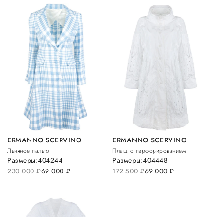
ERMANNO SCERVINO
ERMANNO SCERVINO
Льняное пальто
Плащ с перфорированием
Размеры:
40
42
44
Размеры:
40
44
48
230 000
руб.
69 000
руб.
172 500
руб.
69 000
руб.