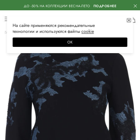
ДО -50% НА КОЛЛЕКЦИИ ВЕСНА-ЛЕТО
ПОДРОБНЕЕ
На сайте применяются
рекомендательные
технологии
и используются файлы
сооkiе
Главная
Женская
Одежда
Трикотаж
Свитеры
ОК
–30%