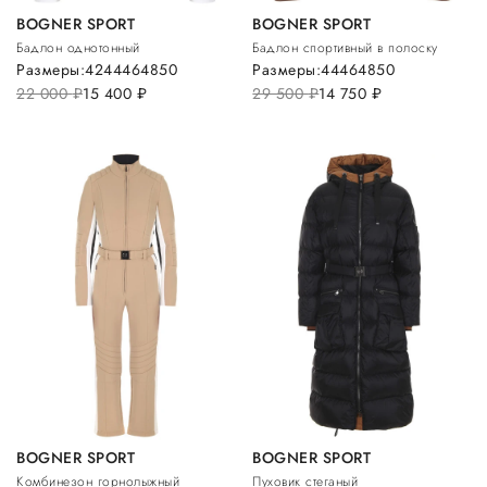
BOGNER SPORT
BOGNER SPORT
Бадлон однотонный
Бадлон спортивный в полоску
Размеры:
42
44
46
48
50
Размеры:
44
46
48
50
22 000
руб.
15 400
руб.
29 500
руб.
14 750
руб.
BOGNER SPORT
BOGNER SPORT
Комбинезон горнолыжный
Пуховик стеганый