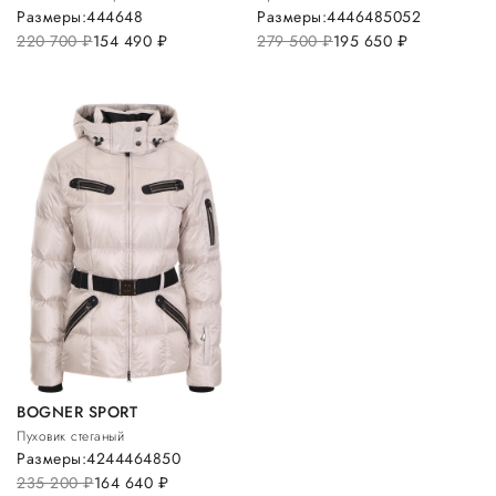
Размеры:
44
46
48
Размеры:
44
46
48
50
52
220 700
руб.
154 490
руб.
279 500
руб.
195 650
руб.
BOGNER SPORT
Пуховик стеганый
Размеры:
42
44
46
48
50
235 200
руб.
164 640
руб.