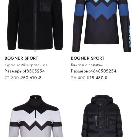
BOGNER SPORT
BOGNER SPORT
Куртка комбинированная
Бадлон с принтом
Размеры:
48
50
52
54
Размеры:
46
48
50
52
54
72 300
руб.
50 610
руб.
26 400
руб.
18 480
руб.