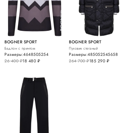
BOGNER SPORT
BOGNER SPORT
Бадлон с принтом
Пуховик стеганый
Размеры:
46
48
50
52
54
Размеры:
48
50
52
54
56
58
26 400
руб.
18 480
руб.
264 700
руб.
185 290
руб.