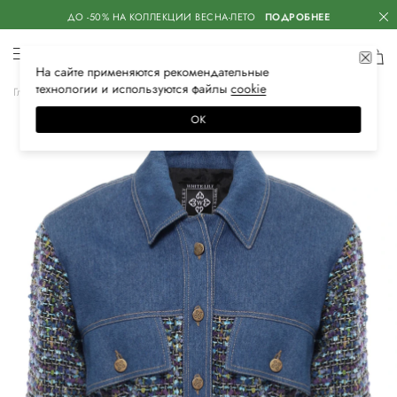
ДО -50% НА КОЛЛЕКЦИИ ВЕСНА-ЛЕТО
ПОДРОБНЕЕ
На сайте применяются
рекомендательные
технологии
и используются файлы
сооkiе
Главная
Женская
Одежда
Блузы и рубашки
Повседневные
ОК
–10%