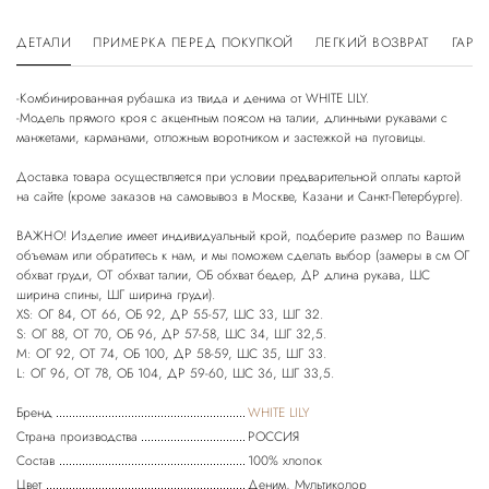
ДЕТАЛИ
ПРИМЕРКА ПЕРЕД ПОКУПКОЙ
ЛЕГКИЙ ВОЗВРАТ
ГАРА
-Комбинированная рубашка из твида и денима от WHITE LILY.
-Модель прямого кроя с акцентным поясом на талии, длинными рукавами с
манжетами, карманами, отложным воротником и застежкой на пуговицы.
Доставка товара осуществляется при условии предварительной оплаты картой
на сайте (кроме заказов на самовывоз в Москве, Казани и Санкт-Петербурге).
ВАЖНО! Изделие имеет индивидуальный крой, подберите размер по Вашим
объемам или обратитесь к нам, и мы поможем сделать выбор (замеры в см ОГ
обхват груди, ОТ обхват талии, ОБ обхват бедер, ДР длина рукава, ШС
ширина спины, ШГ ширина груди).
XS: ОГ 84, ОТ 66, ОБ 92, ДР 55-57, ШС 33, ШГ 32.
S: ОГ 88, ОТ 70, ОБ 96, ДР 57-58, ШС 34, ШГ 32,5.
М: ОГ 92, ОТ 74, ОБ 100, ДР 58-59, ШС 35, ШГ 33.
Бренд
WHITE LILY
Страна производства
РОССИЯ
Состав
100% хлопок
Цвет
Деним, Мультиколор