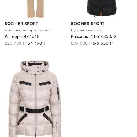
BOGNER SPORT
BOGNER SPORT
Комбинезон горнолыжный
Пуховик стеганый
Размеры:
44
46
48
Размеры:
44
46
48
50
52
220 700
руб.
154 490
руб.
279 500
руб.
195 650
руб.