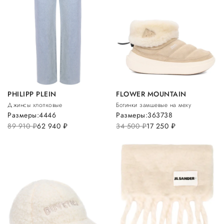
PHILIPP PLEIN
FLOWER MOUNTAIN
Джинсы хлопковые
Ботинки замшевые на меху
Размеры:
44
46
Размеры:
36
37
38
89 910
руб.
62 940
руб.
34 500
руб.
17 250
руб.