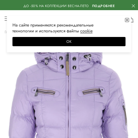
ДО -50% НА КОЛЛЕКЦИИ ВЕСНА-ЛЕТО
ПОДРОБНЕЕ
На сайте применяются
рекомендательные
технологии
и используются файлы
сооkiе
Главная
Женская
Одежда
Верхняя одежда
Пуховики
ОК
–30%