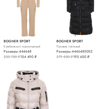
BOGNER SPORT
BOGNER SPORT
Комбинезон горнолыжный
Пуховик стеганый
Размеры:
44
46
48
Размеры:
44
46
48
50
52
220 700
руб.
154 490
руб.
279 500
руб.
195 650
руб.