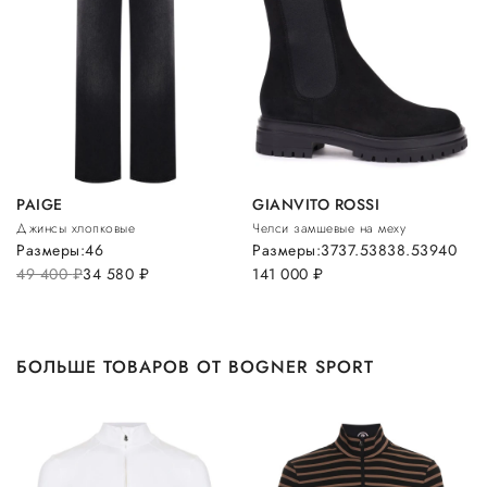
PAIGE
GIANVITO ROSSI
Джинсы хлопковые
Челси замшевые на меху
Размеры:
46
Размеры:
37
37.5
38
38.5
39
40
49 400
руб.
34 580
руб.
141 000
руб.
БОЛЬШЕ ТОВАРОВ ОТ BOGNER SPORT