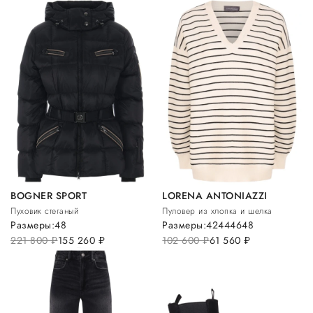
BOGNER SPORT
LORENA ANTONIAZZI
Пуховик стеганый
Пуловер из хлопка и шелка
Размеры:
48
Размеры:
42
44
46
48
221 800
руб.
155 260
руб.
102 600
руб.
61 560
руб.