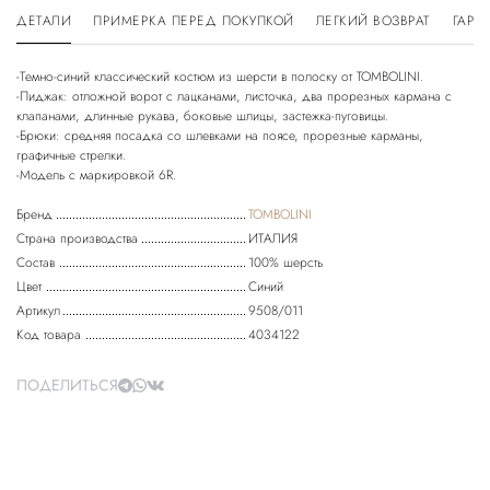
ДЕТАЛИ
ПРИМЕРКА ПЕРЕД ПОКУПКОЙ
ЛЕГКИЙ ВОЗВРАТ
ГАРА
-Темно-синий классический костюм из шерсти в полоску от TOMBOLINI.
-Пиджак: отложной ворот с лацканами, листочка, два прорезных кармана с
клапанами, длинные рукава, боковые шлицы, застежка-пуговицы.
-Брюки: средняя посадка со шлевками на поясе, прорезные карманы,
графичные стрелки.
Бренд
TOMBOLINI
Страна производства
ИТАЛИЯ
Состав
100% шерсть
Цвет
Синий
Артикул
9508/011
Код товара
4034122
ПОДЕЛИТЬСЯ