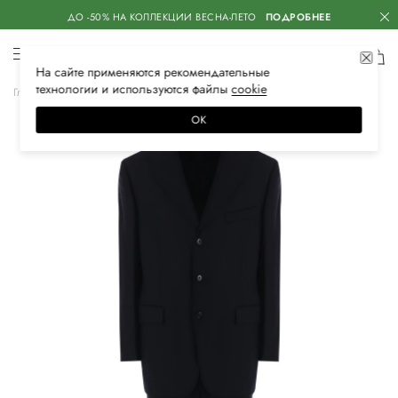
ДО -50% НА КОЛЛЕКЦИИ ВЕСНА-ЛЕТО
ПОДРОБНЕЕ
На сайте применяются
рекомендательные
технологии
и используются файлы
сооkiе
Главная
Мужская
Одежда
Костюмы
Классический костюм
ОК
–30%