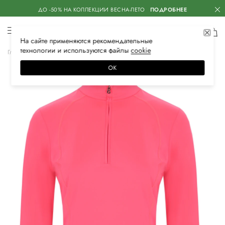
ДО -50% НА КОЛЛЕКЦИИ ВЕСНА-ЛЕТО
ПОДРОБНЕЕ
На сайте применяются
рекомендательные
технологии
и используются файлы
сооkiе
Главная
Женская
Одежда
Спортивная одежда
Олимпийки
ОК
–30%