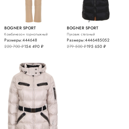
BOGNER SPORT
BOGNER SPORT
Комбинезон горнолыжный
Пуховик стеганый
Размеры:
44
46
48
Размеры:
44
46
48
50
52
220 700
руб.
154 490
руб.
279 500
руб.
195 650
руб.