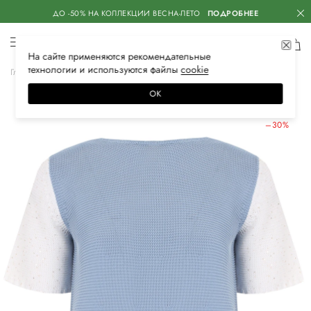
ДО -50% НА КОЛЛЕКЦИИ ВЕСНА-ЛЕТО
ПОДРОБНЕЕ
На сайте применяются
рекомендательные
технологии
и используются файлы
сооkiе
Главная
Женская
Одежда
Трикотаж
Свитеры
ОК
ЛЕТНИЕ СКИДКИ
–30%