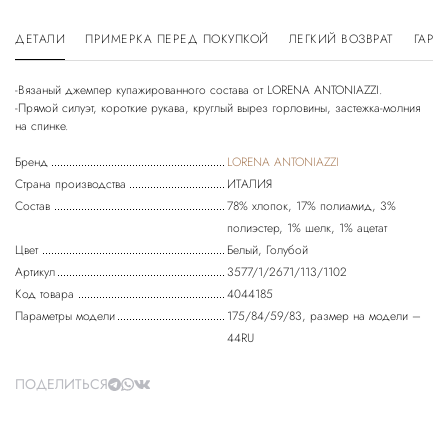
ДЕТАЛИ
ПРИМЕРКА ПЕРЕД ПОКУПКОЙ
ЛЕГКИЙ ВОЗВРАТ
ГАРА
-Вязаный джемпер купажированного состава от LORENA ANTONIAZZI.
-Прямой силуэт, короткие рукава, круглый вырез горловины, застежка-молния
Бренд
LORENA ANTONIAZZI
Страна производства
ИТАЛИЯ
Состав
78% хлопок, 17% полиамид, 3%
полиэстер, 1% шелк, 1% ацетат
Цвет
Белый, Голубой
Артикул
3577/1/2671/113/1102
Код товара
4044185
Параметры модели
175/84/59/83, размер на модели –
44RU
ПОДЕЛИТЬСЯ