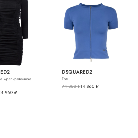
ED2
DSQUARED2
е драпированное
Топ
74 300
руб.
14 860
руб.
24 960
руб.