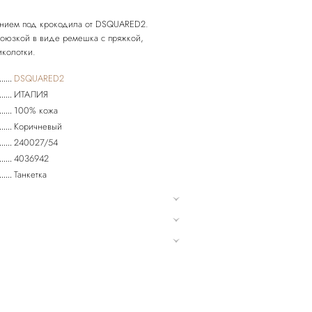
нением под крокодила от DSQUARED2.
 союзкой в виде ремешка с пряжкой,
иколотки.
DSQUARED2
ИТАЛИЯ
100% кожа
Коричневый
240027/54
4036942
Танкетка