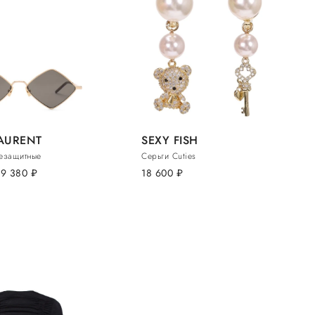
LAURENT
SEXY FISH
езащитные
Серьги Cuties
69 380
руб.
18 600
руб.