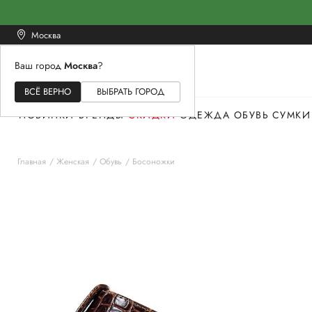
Москва
Ваш город
Москва
?
ЖЕНСКОЕ
МУЖСКОЕ
ДЕТСКОЕ
ВСЁ ВЕРНО
ВЫБРАТЬ ГОРОД
НОВИНКИ
БРЕНДЫ
СКИДКИ
ОДЕЖДА
ОБУВЬ
СУМКИ
Главная
Женская
Обувь
Босоножки