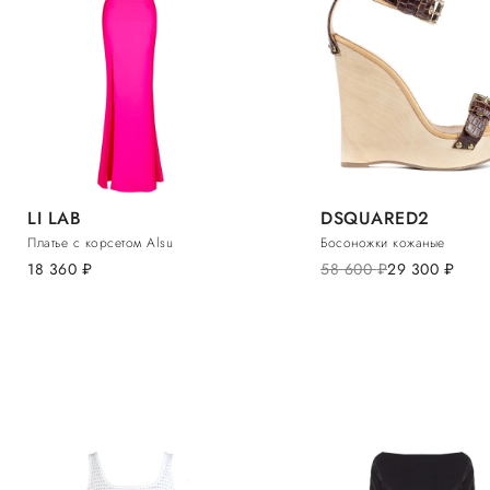
LI LAB
DSQUARED2
Платье с корсетом Alsu
Босоножки кожаные
18 360
руб.
58 600
руб.
29 300
руб.