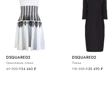
DSQUARED2
DSQUARED2
Трикотажное платье
Платье
49 200
руб.
34 440
руб.
118 300
руб.
35 490
руб.