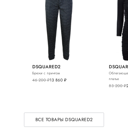
DSQUARED2
DSQUAR
Брюки с принтом
Облегающе
платье
46 200
руб.
13 860
руб.
83 200
руб.
ВСЕ ТОВАРЫ DSQUARED2