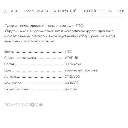
ДЕТАЛИ
ПРИМЕРКА ПЕРЕД ПОКУПКОЙ
ЛЕГКИЙ ВОЗВРАТ
ГАРА
-Туфли из комбинированной кожи с принтом от ETRO.
-Округлый мыс с широким ремешком и декоративной круглой пряжкой с
выгравированным логотипом, высокий устойчивый каблук, ремешок вокруг
щиколотки с эластичной вставкой.
Бренд
ETRO
Страна производства
ИТАЛИЯ
Состав
100% кожа
Цвет
Коричневый, Красный
Артикул
3172/600
Код товара
4036807
Размер каблука
Высокий
ПОДЕЛИТЬСЯ