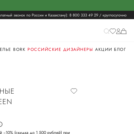
латный звонок по России и Казахстану):
8 800 333 49 29
/ круглосуточно
ЕЛЬЕ
BORK
РОССИЙСКИЕ ДИЗАЙНЕРЫ
АКЦИИ
БЛОГ
НЫЕ
EEN
й −10% (скидка до 1 500 рублей) при