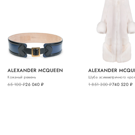
ALEXANDER MCQUEEN
ALEXANDER MCQU
Кожаный ремень
Шуба асимметричного кро
65 100
руб.
26 040
руб.
1 851 300
руб.
740 520
руб.