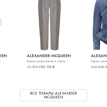
EEN
ALEXANDER MCQUEEN
ALEXAN
я
Брюки укороченные в клетку
Куртка джи
73 700
руб.
22 110
руб.
242 800
ру
ВСЕ ТОВАРЫ ALEXANDER
MCQUEEN