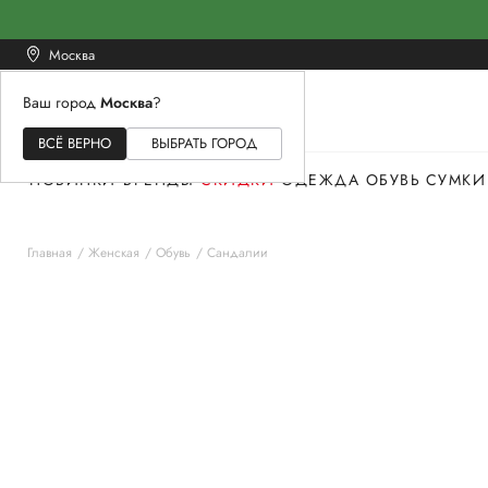
Москва
Ваш город
Москва
?
ЖЕНСКОЕ
МУЖСКОЕ
ДЕТСКОЕ
ВСЁ ВЕРНО
ВЫБРАТЬ ГОРОД
НОВИНКИ
БРЕНДЫ
СКИДКИ
ОДЕЖДА
ОБУВЬ
СУМКИ
Главная
Женская
Обувь
Сандалии