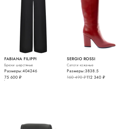
FABIANA FILIPPI
SERGIO ROSSI
Брюки шерстяные
Сапоги кожаные
Размеры:
40
42
46
Размеры:
38
38.5
75 600
руб.
160 490
руб.
112 340
руб.