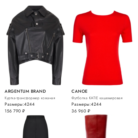
ARGENTUM BRAND
CANOE
Куртка-трансформер кожаная
Футболка KATIE кашемировая
Размеры:
42
44
Размеры:
42
44
156 790
руб.
36 960
руб.