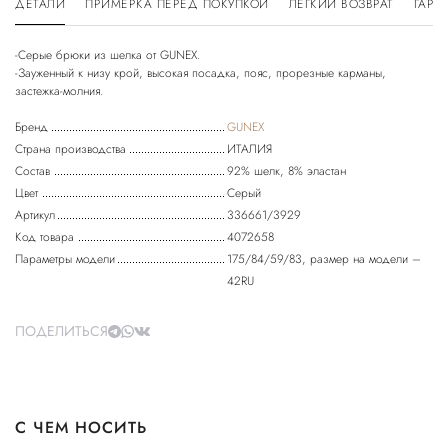
ДЕТАЛИ
ПРИМЕРКА ПЕРЕД ПОКУПКОЙ
ЛЕГКИЙ ВОЗВРАТ
ГАРА
-Серые брюки из шелка от GUNEX.
-Зауженный к низу крой, высокая посадка, пояс, прорезные карманы,
Бренд
GUNEX
Страна производства
ИТАЛИЯ
Состав
92% шелк, 8% эластан
Цвет
Серый
Артикул
336661/3929
Код товара
4072658
Параметры модели
175/84/59/83, размер на модели –
42RU
ПОДЕЛИТЬСЯ
С ЧЕМ НОСИТЬ