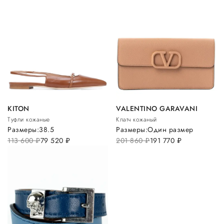
KITON
VALENTINO GARAVANI
Туфли кожаные
Клатч кожаный
Размеры:
38.5
Размеры:
Один размер
113 600
руб.
79 520
руб.
201 860
руб.
191 770
руб.