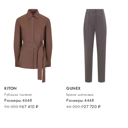
KITON
GUNEX
Рубашка льняная
Брюки шелковые
Размеры:
46
48
Размеры:
44
48
96 300
руб.
67 410
руб.
46 200
руб.
27 720
руб.