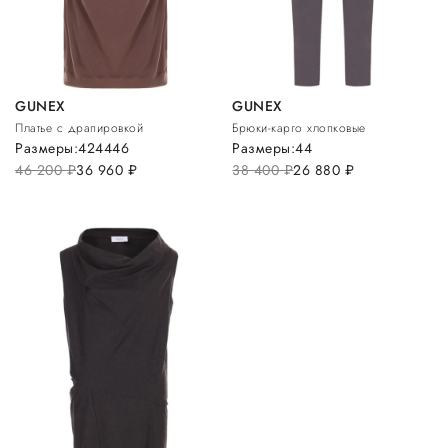
GUNEX
GUNEX
Платье с драпировкой
Брюки-карго хлопковые
Размеры:
42
44
46
Размеры:
44
46 200
руб.
36 960
руб.
38 400
руб.
26 880
руб.