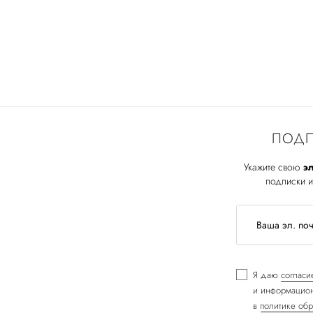
ПОДП
Укажите свою
эл
подписки и
Я даю
согласи
и информацион
в
политике обр