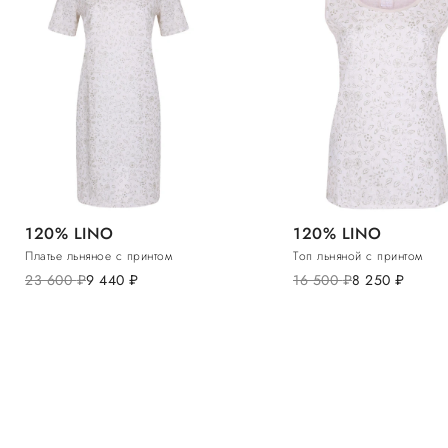
120% LINO
120% LINO
Платье льняное с принтом
Топ льняной с принтом
23 600
руб.
9 440
руб.
16 500
руб.
8 250
руб.