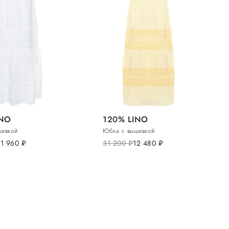
INO
120% LINO
шивкой
Юбка с вышивкой
11 960
руб.
31 200
руб.
12 480
руб.