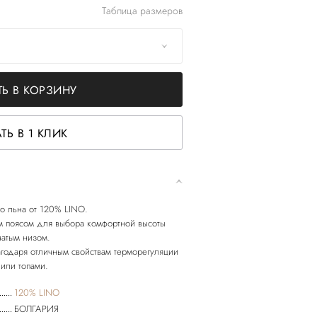
Таблица размеров
Ь В КОРЗИНУ
ТЬ В 1 КЛИК
о льна от 120% LINO.
м поясом для выбора комфортной высоты
чатым низом.
агодаря отличным свойствам терморегуляции
120% LINO
БОЛГАРИЯ