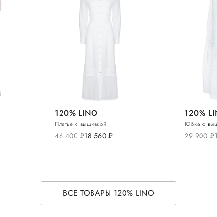
120% LINO
120% L
Платье с вышивкой
Юбка с вы
46 400
руб.
18 560
руб.
29 900
руб.
ВСЕ ТОВАРЫ 120% LINO