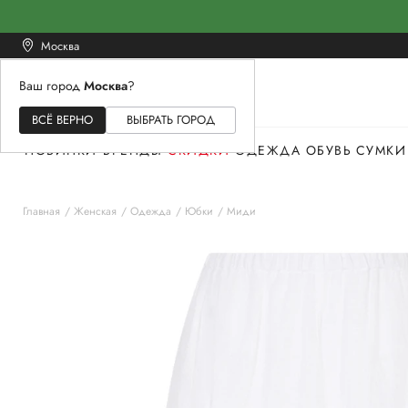
Москва
Ваш город
Москва
?
ЖЕНСКОЕ
МУЖСКОЕ
ДЕТСКОЕ
ВСЁ ВЕРНО
ВЫБРАТЬ ГОРОД
НОВИНКИ
БРЕНДЫ
СКИДКИ
ОДЕЖДА
ОБУВЬ
СУМКИ
Главная
Женская
Одежда
Юбки
Миди