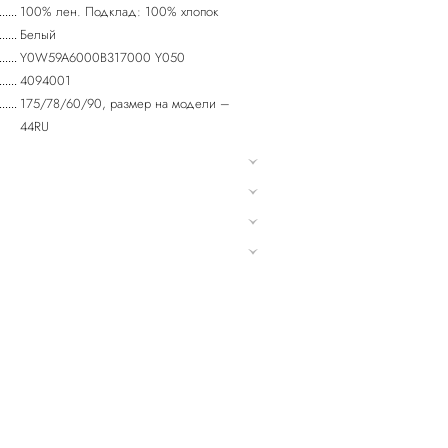
100% лен. Подклад: 100% хлопок
Белый
Y0W59A6000B317000 Y050
4094001
175/78/60/90, размер на модели –
44RU