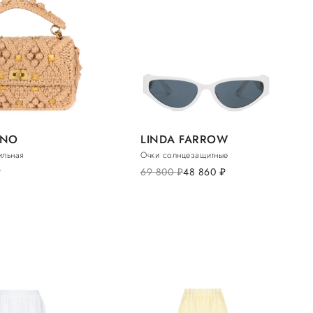
INO
LINDA FARROW
ильная
Очки солнцезащитные
.
69 800
руб.
48 860
руб.