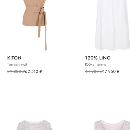
KITON
120% LINO
Топ льняной
Юбка льняная
89 300
руб.
62 510
руб.
44 900
руб.
17 960
руб.