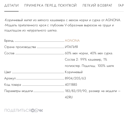
ДЕТАЛИ
ПРИМЕРКА ПЕРЕД ПОКУПКОЙ
ЛЕГКИЙ ВОЗВРАТ
ГАРА
-Коричневый жилет из мягкого кашемира с мехом норки и сурка от AGNONA.
-Модель приталенного кроя с глубоким V-образным вырезом на груди и
Бренд
AGNONA
Страна производства
ИТАЛИЯ
Состав
60% мех норки, 40% мех сурка.
Состав 2: 99% кашемир, 1%
полиэстер. Подклад: 100% шелк
Цвет
Коричневый
Артикул
8904/205/63
Код товара
4011885
Параметры модели
183/83/59/90, размер на модели –
42RU
ПОДЕЛИТЬСЯ