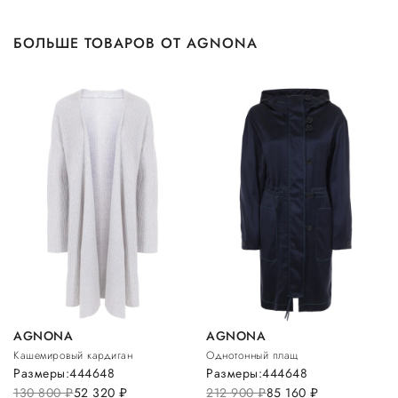
БОЛЬШЕ ТОВАРОВ ОТ AGNONA
AGNONA
AGNONA
Кашемировый кардиган
Однотонный плащ
Размеры:
44
46
48
Размеры:
44
46
48
130 800
руб.
52 320
руб.
212 900
руб.
85 160
руб.