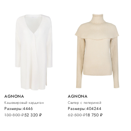
AGNONA
AGNONA
Кашемировый кардиган
Свитер с пелериной
Размеры:
44
46
Размеры:
40
42
44
130 800
руб.
52 320
руб.
62 500
руб.
18 750
руб.