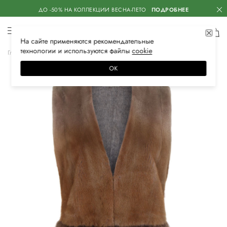
ДО -50% НА КОЛЛЕКЦИИ ВЕСНА-ЛЕТО
ПОДРОБНЕЕ
На сайте применяются
рекомендательные
технологии
и используются файлы
сооkiе
Главная
Женская
Одежда
Верхняя одежда
Жилеты
ОК
–30%