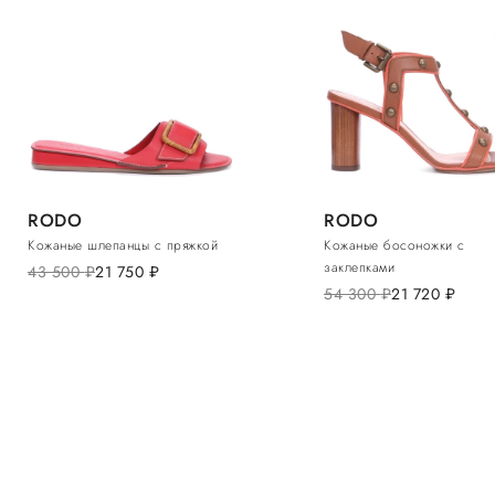
RODO
RODO
Кожаные шлепанцы с пряжкой
Кожаные босоножки с
заклепками
43 500
руб.
21 750
руб.
54 300
руб.
21 720
руб.