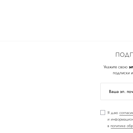
ПОДП
Укажите свою
эл
подписки и
Я даю
согласи
и информацион
в
политике обр