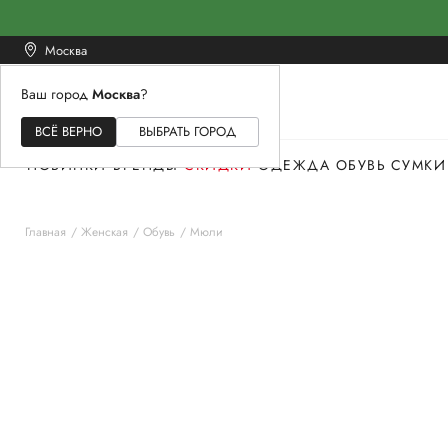
Москва
Ваш город
Москва
?
ЖЕНСКОЕ
МУЖСКОЕ
ДЕТСКОЕ
ВСЁ ВЕРНО
ВЫБРАТЬ ГОРОД
НОВИНКИ
БРЕНДЫ
СКИДКИ
ОДЕЖДА
ОБУВЬ
СУМКИ
Главная
Женская
Обувь
Мюли