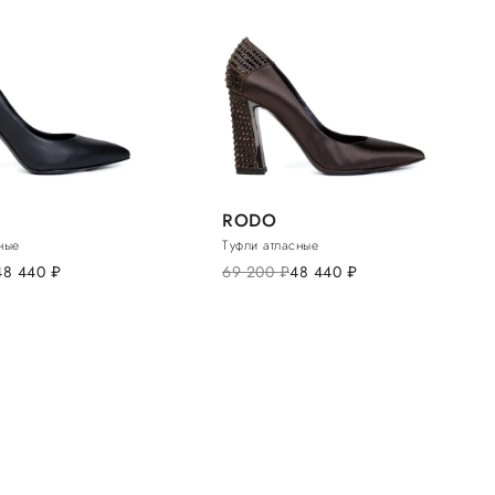
RODO
ные
Туфли атласные
48 440
руб.
69 200
руб.
48 440
руб.