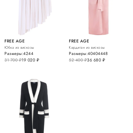
FREE AGE
FREE AGE
Юбка из вискозы
Кардиган из вискозы
Размеры:
42
44
Размеры:
40
40
44
48
31 700
руб.
19 020
руб.
52 400
руб.
36 680
руб.