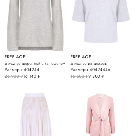
FREE AGE
FREE AGE
Джемпер шерстяной с капюшоном
Джемпер из вискозы
Размеры:
40
42
44
Размеры:
40
42
44
46
26 900
руб.
16 140
руб.
15 500
руб.
9 300
руб.