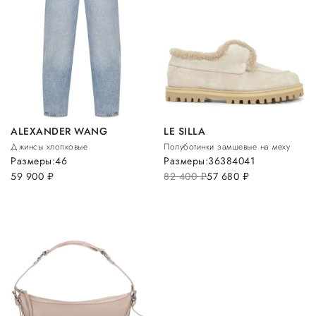
ALEXANDER WANG
LE SILLA
Джинсы хлопковые
Полуботинки замшевые на меху
Размеры:
46
Размеры:
36
38
40
41
59 900
руб.
82 400
руб.
57 680
руб.