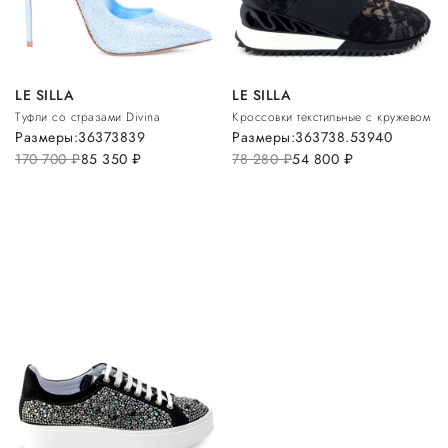
LE SILLA
LE SILLA
Туфли со стразами Divina
Кроссовки текстильные с кружевом
Размеры:
36
37
38
39
Размеры:
36
37
38.5
39
40
170 700
руб.
85 350
руб.
78 280
руб.
54 800
руб.