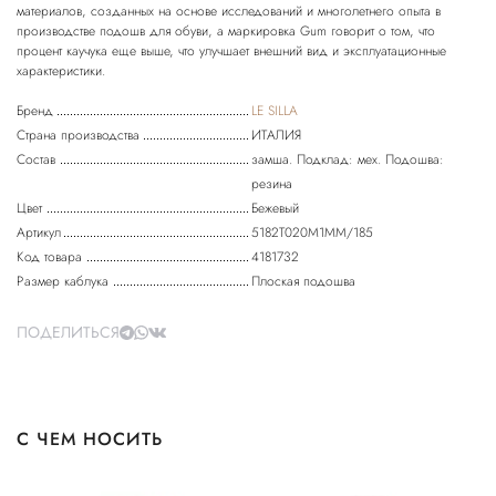
материалов, созданных на основе исследований и многолетнего опыта в
производстве подошв для обуви, а маркировка Gum говорит о том, что
процент каучука еще выше, что улучшает внешний вид и эксплуатационные
Бренд
LE SILLA
Страна производства
ИТАЛИЯ
Состав
замша. Подклад: мех. Подошва:
резина
Цвет
Бежевый
Артикул
5182T020M1MM/185
Код товара
4181732
Размер каблука
Плоская подошва
ПОДЕЛИТЬСЯ
С ЧЕМ НОСИТЬ