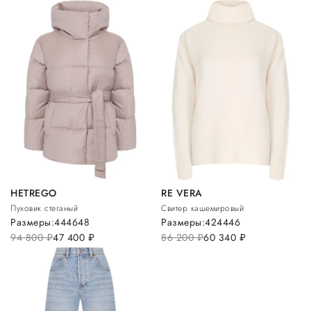
HETREGO
RE VERA
Пуховик стеганый
Свитер кашемировый
Размеры:
44
46
48
Размеры:
42
44
46
94 800
руб.
47 400
руб.
86 200
руб.
60 340
руб.