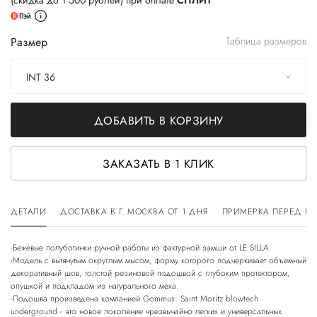
(скидка до 1 500 рублей) при оплате
СПЛИТ
Размер
Таблица размеров
INT 36
ДОБАВИТЬ В КОРЗИНУ
ЗАКАЗАТЬ В 1 КЛИК
ДЕТАЛИ
ДОСТАВКА В Г. МОСКВА ОТ 1 ДНЯ
ПРИМЕРКА ПЕРЕД П
-Бежевые полуботинки ручной работы из фактурной замши от LE SILLA.
-Модель с вытянутым округлым мысом, форму которого подчеркивает объемный
декоративный шов, толстой резиновой подошвой с глубоким протектором,
опушкой и подкладом из натурального меха.
-Подошва произведена компанией Gommus: Saint Moritz blowtech
underground - это новое поколение чрезвычайно легких и универсальных