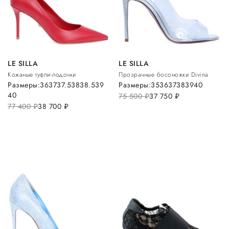
LE SILLA
LE SILLA
Кожаные туфли-лодочки
Прозрачные босоножки Divina
Размеры:
36
37
37.5
38
38.5
39
Размеры:
35
36
37
38
39
40
40
75 500
руб.
37 750
руб.
77 400
руб.
38 700
руб.