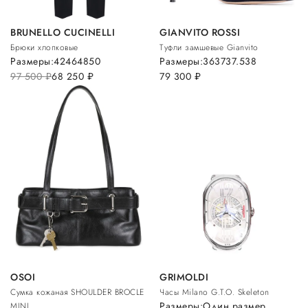
BRUNELLO CUCINELLI
GIANVITO ROSSI
Брюки хлопковые
Туфли замшевые Gianvito
Размеры:
42
46
48
50
Размеры:
36
37
37.5
38
97 500
руб.
68 250
руб.
79 300
руб.
OSOI
GRIMOLDI
Сумка кожаная SHOULDER BROCLE
Часы Milano G.T.O. Skeleton
Размеры:
Один размер
MINI