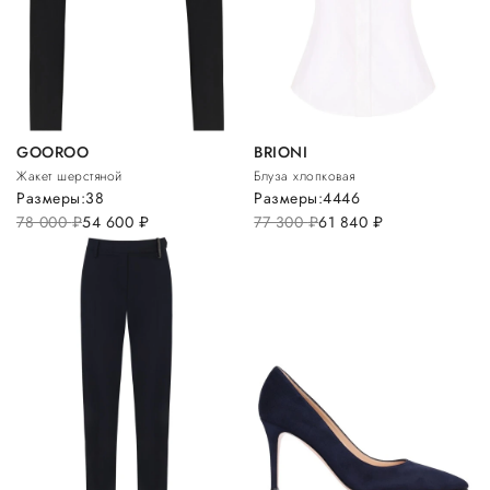
GOOROO
BRIONI
Жакет шерстяной
Блуза хлопковая
Размеры:
38
Размеры:
44
46
78 000
руб.
54 600
руб.
77 300
руб.
61 840
руб.