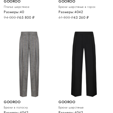
GOOROO
GOOROO
Платье шерстяное
Брюки шерстяные в горох
Размеры:
40
Размеры:
40
42
94 000
руб.
65 800
руб.
61 800
руб.
43 260
руб.
GOOROO
GOOROO
Брюки в полоску
Брюки шерстяные
Размеры:
40
42
Размеры:
40
42