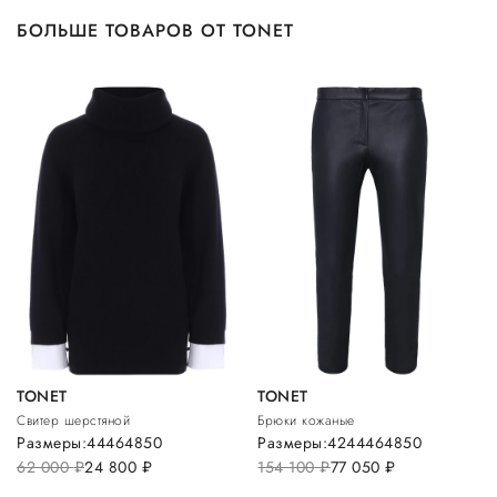
БОЛЬШЕ ТОВАРОВ ОТ TONET
TONET
TONET
Свитер шерстяной
Брюки кожаные
Размеры:
44
46
48
50
Размеры:
42
44
46
48
50
62 000
руб.
24 800
руб.
154 100
руб.
77 050
руб.