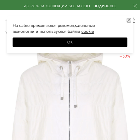
ДО -50% НА КОЛЛЕКЦИИ ВЕСНА-ЛЕТО
ПОДРОБНЕЕ
На сайте применяются
рекомендательные
технологии
и используются файлы
сооkiе
Главная
Женская
Одежда
Верхняя одежда
Куртки
ОК
ЛЕТНИЕ СКИДКИ
–50%