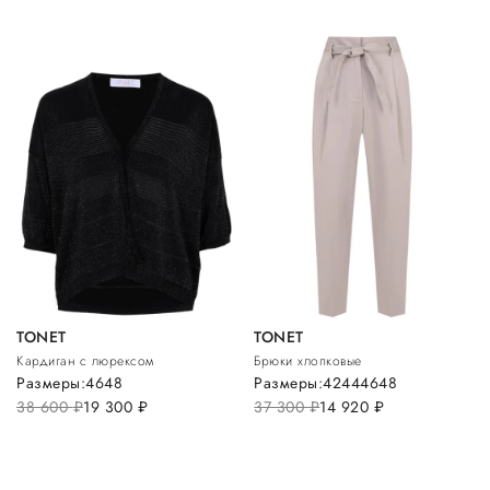
TONET
TONET
Кардиган с люрексом
Брюки хлопковые
Размеры:
46
48
Размеры:
42
44
46
48
38 600
руб.
19 300
руб.
37 300
руб.
14 920
руб.