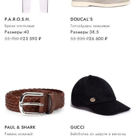
P.A.R.O.S.H.
DOUCAL`S
Брюки хлопковые
Топсайдеры замшевые
Размеры:
40
Размеры:
38.5
33 700
руб.
23 590
руб.
53 200
руб.
26 600
руб.
PAUL & SHARK
GUCCI
Ремень кожаный
Бейсболка из шерсти и вискозы